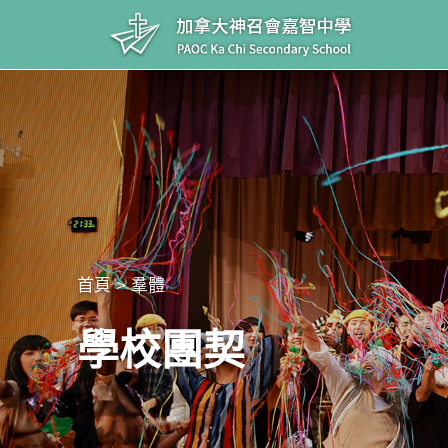
首頁 > 羣體
學校團契