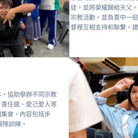
徒，並將榮耀歸給天父
宗教活動，並負責中一
督裡互相支持和聯繫，
本，協助舉辦不同宗教
、責任感、愛己愛人等
期集會，內容包括步
 團隊訓練。